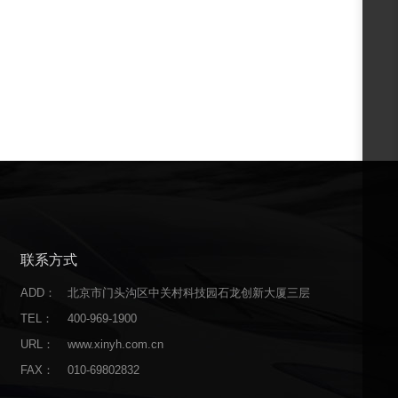
联系方式
ADD：
北京市门头沟区中关村科技园石龙创新大厦三层
TEL：
400-969-1900
URL：
www.xinyh.com.cn
FAX：
010-69802832