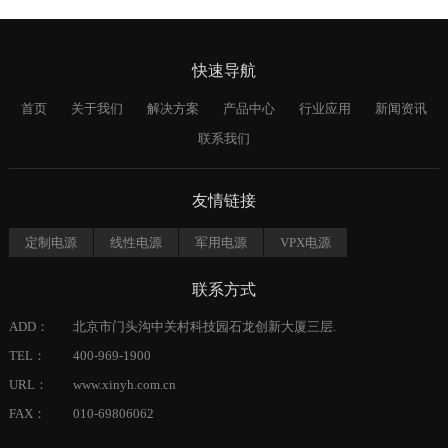
快速导航
首页
关于我们
解决方案
产品中心
行业应用
新闻资讯
联系我们
友情链接
定制电源
线性电源
军用电源
VPX电源
联系方式
ADD：
北京市门头沟中关村科技园石龙创新大厦三层.
TEL：
400-969-1900
URL：
www.xinyh.com.cn
FAX：
010-69806062