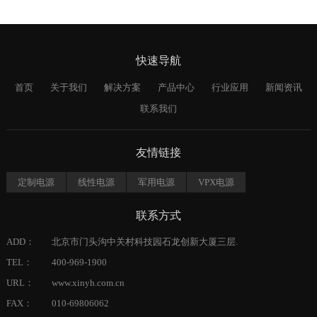
快速导航
首页
关于我们
解决方案
产品中心
行业应用
新闻资讯
联系我们
友情链接
定制电源
线性电源
军用电源
VPX电源
联系方式
ADD：
北京市门头沟中关村科技园石龙创新大厦三层.
TEL：
400-969-1900
URL：
www.xinyh.com.cn
FAX：
010-69806062