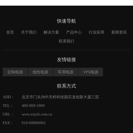
快速导航
首页
关于我们
解决方案
产品中心
行业应用
新闻资讯
联系我们
友情链接
定制电源
线性电源
军用电源
VPX电源
联系方式
ADD：
北京市门头沟中关村科技园石龙创新大厦三层.
TEL：
400-969-1900
URL：
www.xinyh.com.cn
FAX：
010-69806062