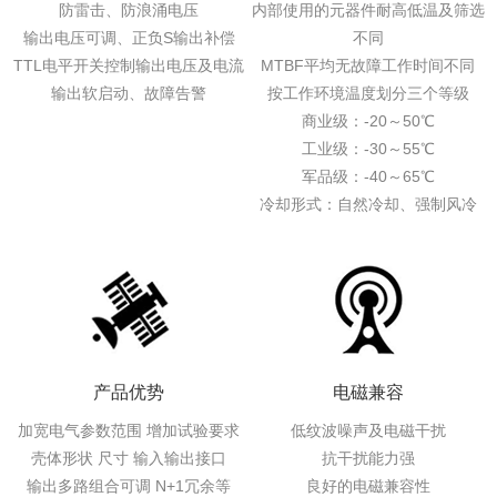
防雷击、防浪涌电压
内部使用的元器件耐高低温及筛选
输出电压可调、正负S输出补偿
不同
TTL电平开关控制输出电压及电流
MTBF平均无故障工作时间不同
输出软启动、故障告警
按工作环境温度划分三个等级
商业级：-20～50℃
工业级：-30～55℃
军品级：-40～65℃
冷却形式：自然冷却、强制风冷
产品优势
电磁兼容
加宽电气参数范围 增加试验要求
低纹波噪声及电磁干扰
壳体形状 尺寸 输入输出接口
抗干扰能力强
输出多路组合可调 N+1冗余等
良好的电磁兼容性