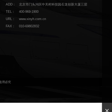
ADD：
北京市门头沟区中关村科技园石龙创新大厦三层
TEL：
400-969-1900
URL：
www.xinyh.com.cn
FAX：
010-69802832
盗用必究