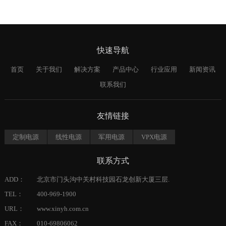
快速导航
首页
关于我们
解决方案
产品中心
行业应用
新闻资讯
联系我们
友情链接
定制电源
线性电源
军用电源
VPX电源
联系方式
ADD：
北京市门头沟中关村科技园石龙创新大厦三层.
TEL：
400-969-1900
URL：
www.xinyh.com.cn
FAX：
010-69806062